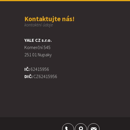
Kontaktujte nás!
kontaktní údaje
YALE CZ s.r.o.
Komerční 545
251 01 Nupaky
IČ:
62415956
DIČ:
CZ62415956