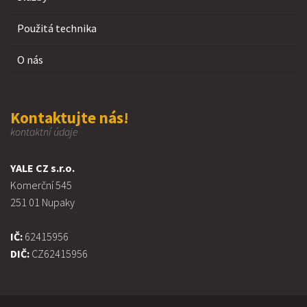
Použitá technika
O nás
Kontaktujte nás!
kontaktní údaje
YALE CZ s.r.o.
Komerční 545
251 01 Nupaky
IČ:
62415956
DIČ:
CZ62415956