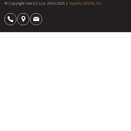
© Copyright Yale CZ s.r.o. 2016-2026 |
Topinfo DIGITAL
GA