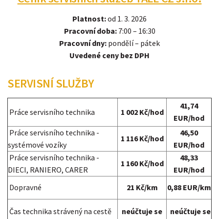
Platnost:
od 1. 3. 2026
Pracovní doba:
7:00 – 16:30
Pracovní dny:
pondělí – pátek
Uvedené ceny bez DPH
SERVISNÍ SLUŽBY
41,74
Práce servisního technika
1 002 Kč/hod
EUR/hod
Práce servisního technika -
46,50
1 116 Kč/hod
systémové vozíky
EUR/hod
Práce servisního technika -
48,33
1 160 Kč/hod
DIECI, RANIERO, CARER
EUR/hod
Dopravné
21 Kč/km
0,88 EUR/km
Čas technika strávený na cestě
neúčtuje se
neúčtuje se