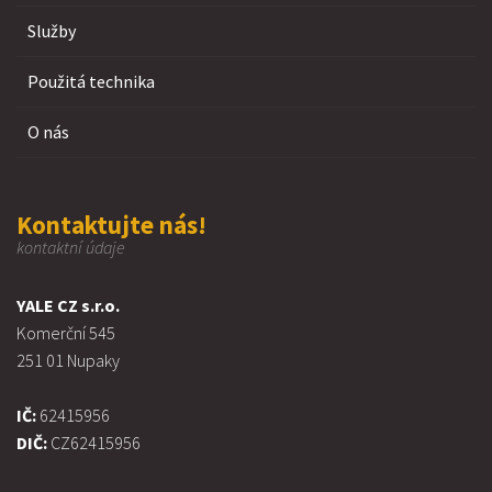
Služby
Použitá technika
O nás
Kontaktujte nás!
kontaktní údaje
YALE CZ s.r.o.
Komerční 545
251 01 Nupaky
IČ:
62415956
DIČ:
CZ62415956