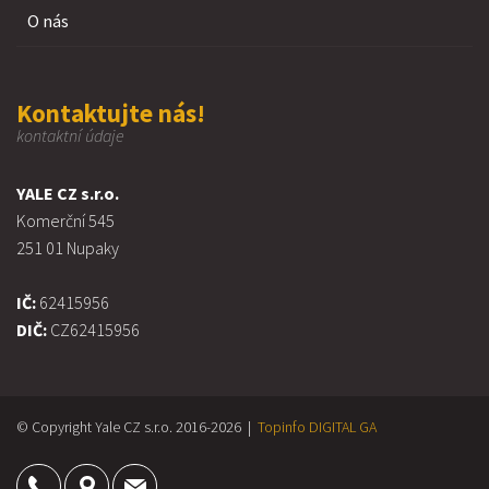
O nás
Kontaktujte nás!
kontaktní údaje
YALE CZ s.r.o.
Komerční 545
251 01 Nupaky
IČ:
62415956
DIČ:
CZ62415956
© Copyright Yale CZ s.r.o. 2016-2026 |
Topinfo DIGITAL
GA