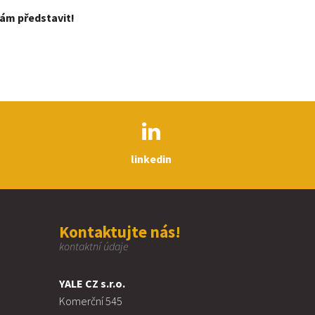
nám představit!
linkedin
Kontaktujte nás!
kontaktní údaje
YALE CZ s.r.o.
Komerční 545