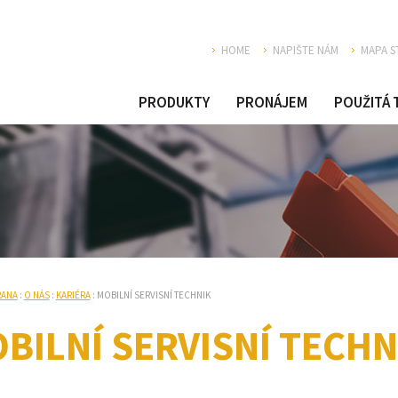
HOME
NAPIŠTE NÁM
MAPA S
PRODUKTY
PRONÁJEM
POUŽITÁ 
RANA
:
O NÁS
:
KARIÉRA
: MOBILNÍ SERVISNÍ TECHNIK
BILNÍ SERVISNÍ TECHN