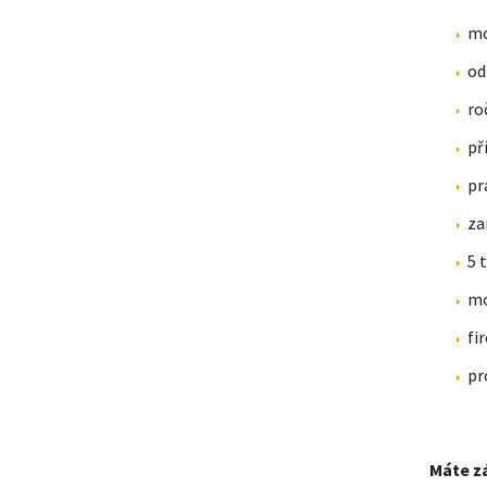
mo
od
ro
př
pr
za
5 
mo
fi
pr
Máte zá