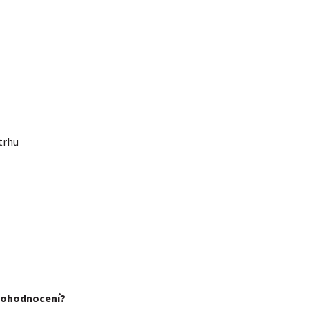
trhu
e ohodnocení?