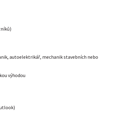
zníků)
nik, autoelektrikář, mechanik stavebních nebo
lkou výhodou
Outlook)