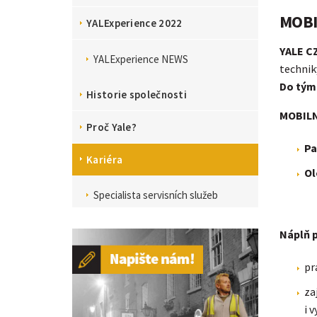
MOBI
YALExperience 2022
YALE CZ
YALExperience NEWS
technik
Do týmu
Historie společnosti
MOBILN
Proč Yale?
Pa
Kariéra
Ol
Specialista servisních služeb
Náplň 
pr
za
i 