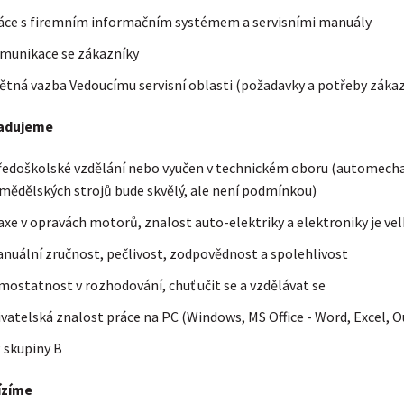
áce s firemním informačním systémem a servisními manuály
munikace se zákazníky
ětná vazba Vedoucímu servisní oblasti (požadavky a potřeby záka
adujeme
ředoškolské vzdělání nebo vyučen v technickém oboru (automecha
mědělských strojů bude skvělý, ale není podmínkou)
axe v opravách motorů, znalost auto-elektriky a elektroniky je ve
nuální zručnost, pečlivost, zodpovědnost a spolehlivost
mostatnost v rozhodování, chuť učit se a vzdělávat se
ivatelská znalost práce na PC (Windows, MS Office - Word, Excel, 
 skupiny B
ízíme