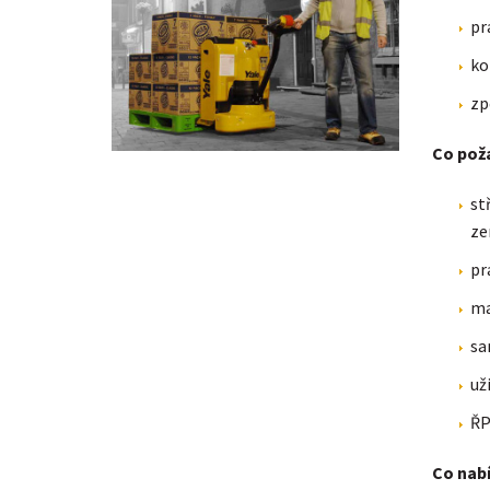
pr
ko
zp
Co pož
st
ze
pr
ma
sa
už
ŘP
Co nab