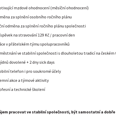
tivující mzdové ohodnocení (měsíční ohodnocení)
měna za splnění osobního ročního plánu
ční odměna za splnění ročního plánu společnosti
íspěvek na stravování 129 Kč / pracovní den
áce v přátelském týmu spolupracovníků
městnání ve stabilní společnosti s dlouholetou tradicí na českém 
týdnů dovolené + 2 dny sick days
bilní telefon i pro soukromé účely
remní akce a týmové aktivity
ofesní a technické školení
jem pracovat ve stabilní společnosti, být samostatní a dobř