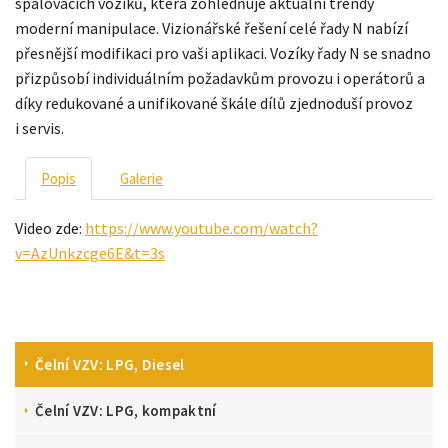
spalovacích vozíků, která zohledňuje aktuální trendy
moderní manipulace. Vizionářské řešení celé řady N nabízí
přesnější modifikaci pro vaši aplikaci. Vozíky řady N se snadno
přizpůsobí individuálním požadavkům provozu i operátorů a
díky redukované a unifikované škále dílů zjednoduší provoz
i servis.
Popis
Galerie
Video zde:
https://www.youtube.com/watch?
v=AzUnkzcge6E&t=3s
Čelní VZV: LPG, Diesel
Čelní VZV: LPG, kompaktní