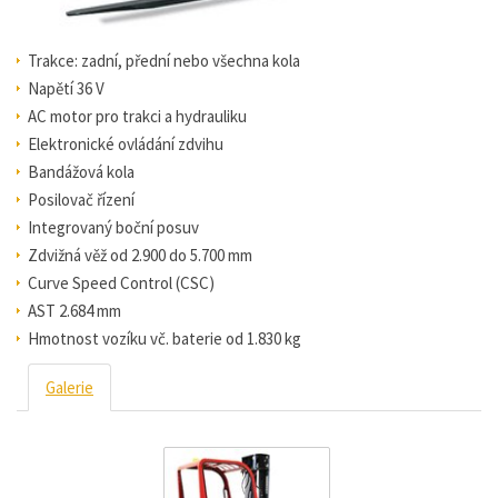
Trakce: zadní, přední nebo všechna kola
Napětí 36 V
AC motor pro trakci a hydrauliku
Elektronické ovládání zdvihu
Bandážová kola
Posilovač řízení
Integrovaný boční posuv
Zdvižná věž od 2.900 do 5.700 mm
Curve Speed Control (CSC)
AST 2.684 mm
Hmotnost vozíku vč. baterie od 1.830 kg
Galerie