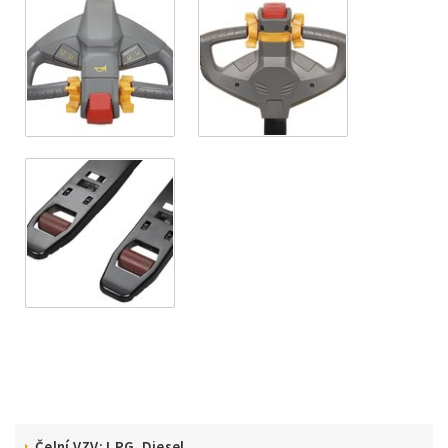
Čelní VZV: LPG, Diesel