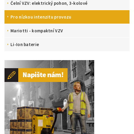
Čelní VZV: elektrický pohon, 3-kolové
Pro nízkou intenzitu provozu
Mariotti - kompaktní VZV
Li-Ion baterie