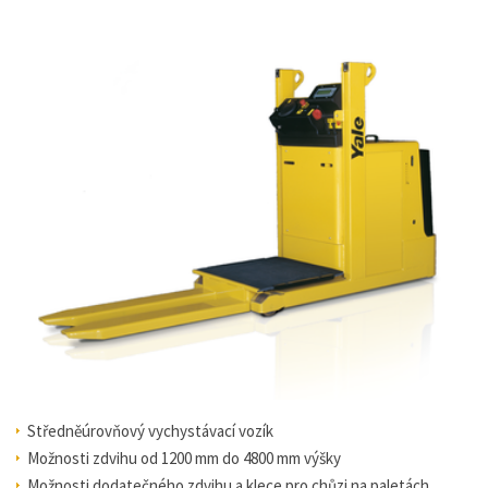
Středněúrovňový vychystávací vozík
Možnosti zdvihu od 1200 mm do 4800 mm výšky
Možnosti dodatečného zdvihu a klece pro chůzi na paletách