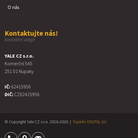
O nás
Kontaktujte nás!
kontaktní údaje
YALE CZ s.r.o.
Komerční 545
251 01 Nupaky
IČ:
62415956
DIČ:
CZ62415956
© Copyright Yale CZ s.r.o. 2016-2026 |
Topinfo DIGITAL
GA