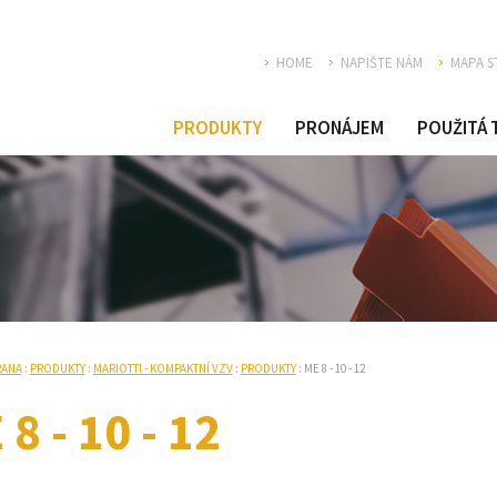
HOME
NAPIŠTE NÁM
MAPA S
PRODUKTY
PRONÁJEM
POUŽITÁ 
RANA
:
PRODUKTY
:
MARIOTTI - KOMPAKTNÍ VZV
:
PRODUKTY
: ME 8 - 10 - 12
 8 - 10 - 12