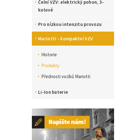
Čelní VZV: elektrický pohon, 3-
kolové
Pro nízkou intenzitu provozu
Mariotti - kompaktní VZV
Historie
Produkty
Přednosti vozíků Mariotti
Li-Ion baterie