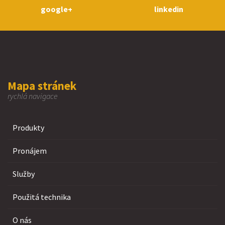
google+
linkedin
Mapa stránek
rychlá navigace
Produkty
Pronájem
Služby
Použitá technika
O nás