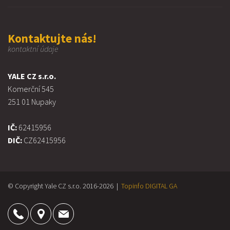
Kontaktujte nás!
kontaktní údaje
YALE CZ s.r.o.
Komerční 545
251 01 Nupaky
IČ:
62415956
DIČ:
CZ62415956
© Copyright Yale CZ s.r.o. 2016-2026 |
Topinfo DIGITAL
GA