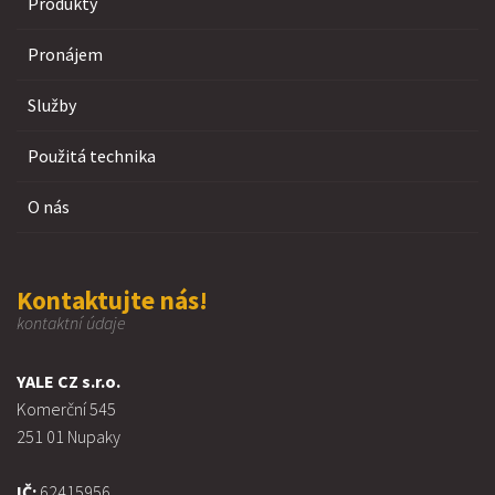
Produkty
Pronájem
Služby
Použitá technika
O nás
Kontaktujte nás!
kontaktní údaje
YALE CZ s.r.o.
Komerční 545
251 01 Nupaky
IČ:
62415956