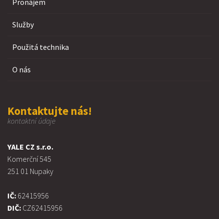
Pronájem
Služby
Použitá technika
O nás
Kontaktujte nás!
kontaktní údaje
YALE CZ s.r.o.
Komerční 545
251 01 Nupaky
IČ:
62415956
DIČ:
CZ62415956