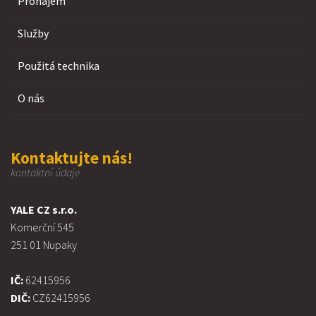
Pronájem
Služby
Použitá technika
O nás
Kontaktujte nás!
kontaktní údaje
YALE CZ s.r.o.
Komerční 545
251 01 Nupaky
IČ:
62415956
DIČ:
CZ62415956